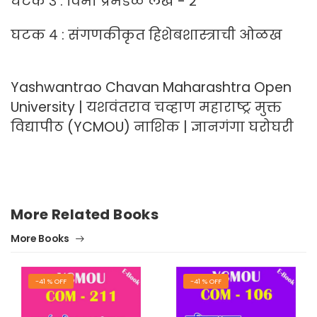
घटक ३ : विमा प्रमंडळ लेखे - २
घटक ४ : संगणकीकृत हिशेबशास्त्राची ओळख
Yashwantrao Chavan Maharashtra Open
University | यशवंतराव चव्हाण महाराष्ट्र मुक्त
विद्यापीठ (YCMOU) नाशिक | ज्ञानगंगा घरोघरी
More Related Books
More Books
-41 % OFF
-41 % OFF