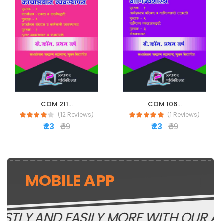
COM 211...
COM 106...
(12 Reviews)
(1 Reviews)
₹ 23
₹ 39
₹ 23
₹ 39
MOBILE APP
TLY AND EASILY MORE WITH OUR AP