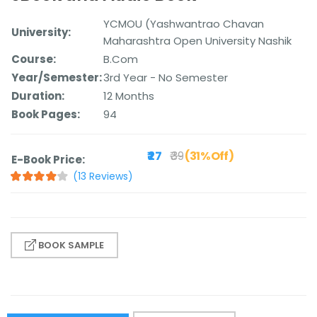
YCMOU (Yashwantrao Chavan
University:
Maharashtra Open University Nashik
Course:
B.Com
Year/Semester:
3rd Year - No Semester
Duration:
12 Months
Book Pages:
94
₹ 27
₹ 39
(31% Off)
E-Book Price:
(13 Reviews)
BOOK SAMPLE