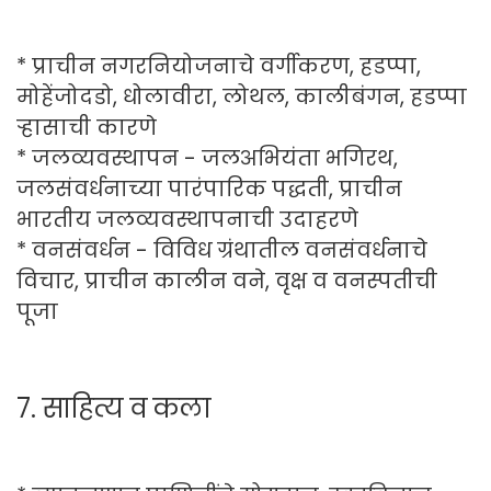
* प्राचीन नगरनियोजनाचे वर्गीकरण, हडप्पा,
मोहेंजोदडो, धोलावीरा, लोथल, कालीबंगन, हडप्पा
ऱ्हासाची कारणे
* जलव्यवस्थापन - जलअभियंता भगिरथ,
जलसंवर्धनाच्या पारंपारिक पद्धती, प्राचीन
भारतीय जलव्यवस्थापनाची उदाहरणे
* वनसंवर्धन - विविध ग्रंथातील वनसंवर्धनाचे
विचार, प्राचीन कालीन वने, वृक्ष व वनस्पतीची
पूजा
7. साहित्य व कला