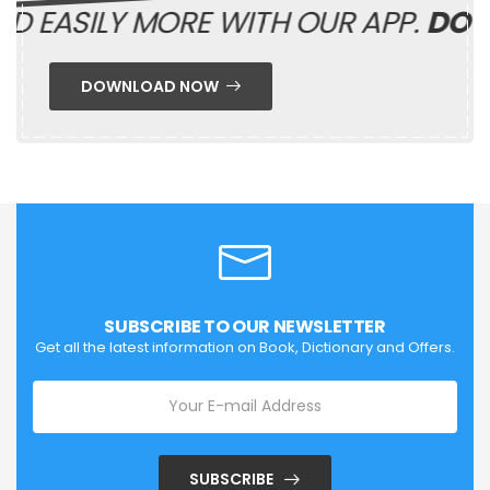
 EASILY MORE WITH OUR APP.
DOWN
DOWNLOAD NOW
SUBSCRIBE TO OUR NEWSLETTER
Get all the latest information on Book, Dictionary and Offers.
SUBSCRIBE