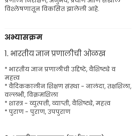
प्रणाली निरीक्षण, अनुभव, प्रयोग आणि सखोल
विश्लेषणातून विकसित झालेली आहे.
अभ्यासक्रम
1. भारतीय ज्ञान प्रणालीची ओळख
* भारतीय ज्ञान प्रणालीची उद्दिष्टे, वैशिष्ट्ये व
महत्त्व
* वैदिककालीन शिक्षण संस्था - नालंदा, तक्षशिला,
वल्लभी, विक्रमशिला
* शास्त्र - व्युत्पत्ती, व्याप्ती, वैशिष्ट्ये, महत्व
* पुराण - पुराण, उपपुराण