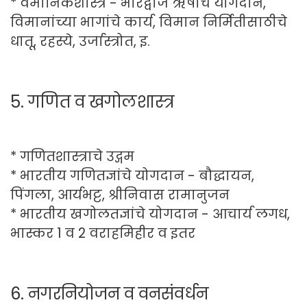
* वैमानिकशास्त्र - भारद्वाज ऋषींचे योगदान,
विमानांच्या भागांचे कार्य, विमान निर्मितीसाठीचे
धातू, रहस्ये, उर्जास्त्रोत, इ.
5. गणित व खगोलशास्त्र
* गणितशास्त्राचे उद्गम
* भारतीय गणितज्ञांचे योगदान - बौद्धायन,
पिंगला, आर्यभट्ट, श्रीनिवास रामानुजन
* भारतीय खगोलतज्ञांचे योगदान - आचार्य लगध,
भास्कर 1 व 2 वराहमिहीर व इतर
6. नगरनियोजन व वनसंवर्धन